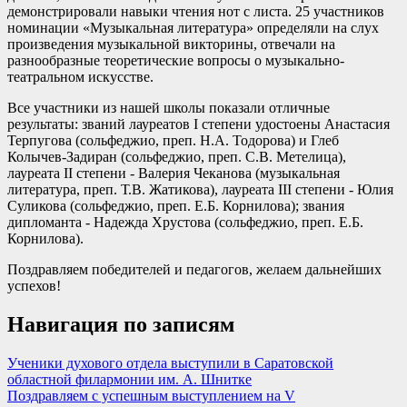
демонстрировали навыки чтения нот с листа. 25 участников
номинации «Музыкальная литература» определяли на слух
произведения музыкальной викторины, отвечали на
разнообразные теоретические вопросы о музыкально-
театральном искусстве.
Все участники из нашей школы показали отличные
результаты: званий лауреатов I степени удостоены Анастасия
Терпугова (сольфеджио, преп. Н.А. Тодорова) и Глеб
Колычев-Задиран (сольфеджио, преп. С.В. Метелица),
лауреата II степени - Валерия Чеканова (музыкальная
литература, преп. Т.В. Жатикова), лауреата III степени - Юлия
Суликова (сольфеджио, преп. Е.Б. Корнилова); звания
дипломанта - Надежда Хрустова (сольфеджио, преп. Е.Б.
Корнилова).
Поздравляем победителей и педагогов, желаем дальнейших
успехов!
Навигация по записям
Ученики духового отдела выступили в Саратовской
областной филармонии им. А. Шнитке
Поздравляем с успешным выступлением на V