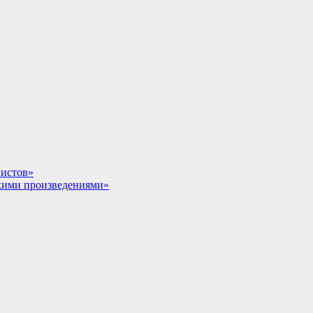
листов»
скими произведениями»